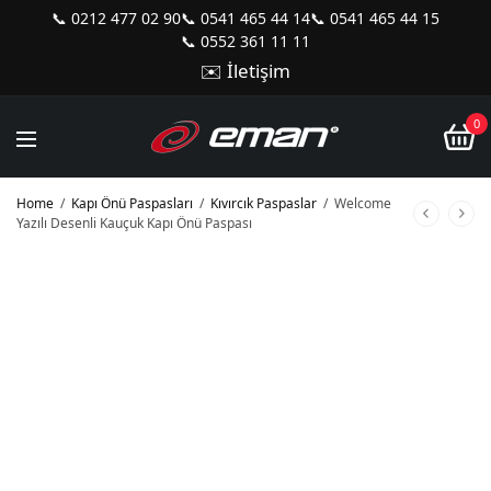
📞 0212 477 02 90
📞 0541 465 44 14
📞 0541 465 44 15
📞 0552 361 11 11
✉️ İletişim
0
Home
/
Kapı Önü Paspasları
/
Kıvırcık Paspaslar
/
Welcome
Yazılı Desenli Kauçuk Kapı Önü Paspası