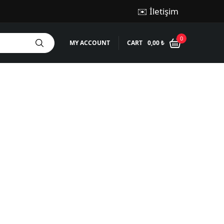
✉️ İletişim
0
MY ACCOUNT
CART
0,00
₺