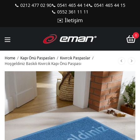
📞 0212 477 02 90
📞 0541 465 44 14
📞 0541 465 44 15
📞 0552 361 11 11
✉️ İletişim
0
Home
/
Kapı Önü Paspasları
/
Kıvırcık Paspaslar
/
Hoşgeldiniz Baskılı Kıvırcık Kapı Önü Paspası