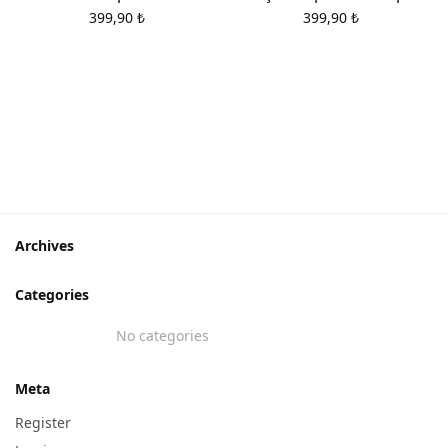
399,90
₺
399,90
₺
e
ı
Archives
Categories
No categories
Meta
Register