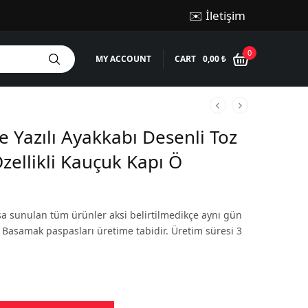
✉️ İletişim
0
MY ACCOUNT
CART
0,00
₺
 Yazılı Ayakkabı Desenli Toz
zellikli Kauçuk Kapı Ö
şa sunulan tüm ürünler aksi belirtilmedikçe aynı gün
r. Basamak paspasları üretime tabidir. Üretim süresi 3