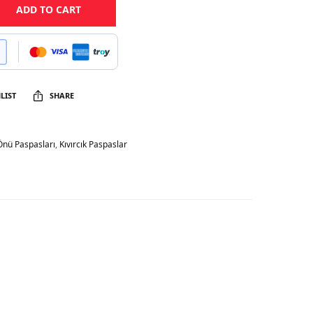
ADD TO CART
LIST
SHARE
Önü Paspasları
,
Kıvırcık Paspaslar