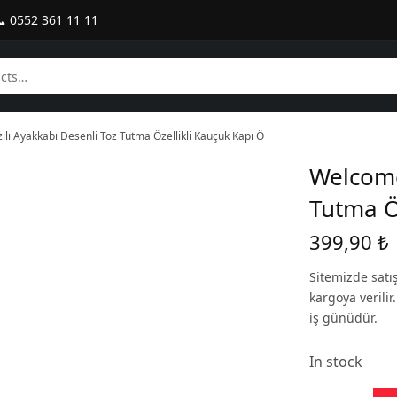
 0552 361 11 11
lı Ayakkabı Desenli Toz Tutma Özellikli Kauçuk Kapı Ö
Welcome
Tutma Ö
399,90
₺
Sitemizde satı
kargoya verili
iş günüdür.
In stock