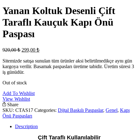
Yanan Koltuk Desenli Çift
Taraflı Kauçuk Kapı Önü
Paspası
Original
Current
920,00
₺
299,00
₺
price
price
was:
is:
Sitemizde satışa sunulan tüm ürünler aksi belirtilmedikçe aynı gün
kargoya verilir. Basamak paspasları üretime tabidir. Üretim süresi 3
920,00 ₺.
299,00 ₺.
iş günüdür.
Out of stock
Add To Wishlist
View Wishlist
Share
SKU:
CTAS17
Categories:
Dijtal Baskılı Paspaslar
,
Genel
,
Kapı
Önü Paspasları
Description
Çift Taraflı Kullanılabilir