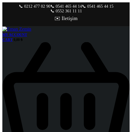
📞 0212 477 02 90
📞 0541 465 44 14
📞 0541 465 44 15
📞 0552 361 11 11
✉️ İletişim
MY ACCOUNT
CART
0,00
₺