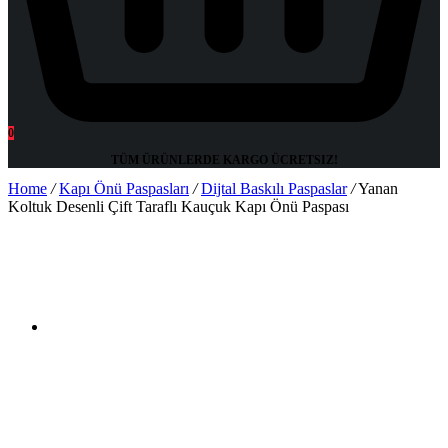
0
TÜM ÜRÜNLERDE KARGO
ÜCRETSIZ!
Home
/
Kapı Önü Paspasları
/
Dijtal Baskılı Paspaslar
/
Yanan
Koltuk Desenli Çift Taraflı Kauçuk Kapı Önü Paspası