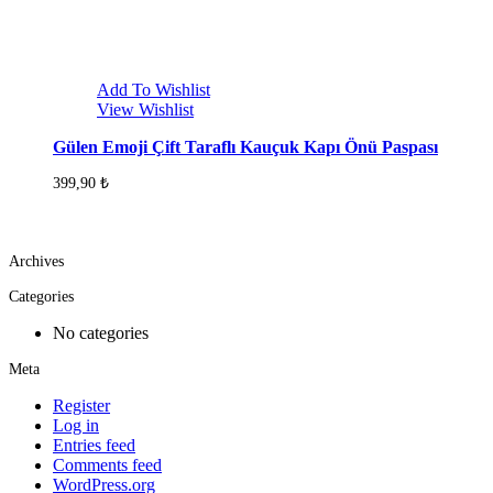
Add To Wishlist
View Wishlist
Gülen Emoji Çift Taraflı Kauçuk Kapı Önü Paspası
399,90
₺
Archives
Categories
No categories
Meta
Register
Log in
Entries feed
Comments feed
WordPress.org