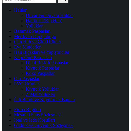
for:
Halılar
Duvardan Duvara Halılar
Halıfleks (Rip Halı)
Yolluklar
Basamak Paspasları
Merdiven Dip Çubuğu
Çim Halı ve Çim Ürünler
Eva Minderler
Halı Bıçakları ve Yapıştırıcılar
Kapı Önü Paspasları
Dijtal Baskılı Paspaslar
Kıvırcık Paspaslar
Koko Paspaslar
Oto Paspaslar
PVC Ürünler
Kıvırcık Yolluklar
Z-Mat Yolluklar
Ütü Bandı ve Kaydırmaz Bantlar
Firma Bilgileri
Mesafeli Satış Sözleşmesi
İptal ve İade Koşulları
Gizlilik ve Güvenlik Sözleşmesi