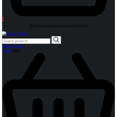
0
TÜM ÜRÜNLERDE KARGO
ÜCRETSIZ!
Search
for:
MY ACCOUNT
CART
0,00
₺