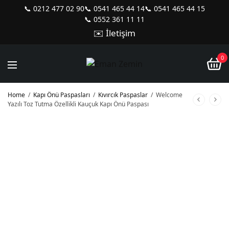
📞 0212 477 02 90
📞 0541 465 44 14
📞 0541 465 44 15
📞 0552 361 11 11
✉️ İletişim
0
Home
/
Kapı Önü Paspasları
/
Kıvırcık Paspaslar
/
Welcome
Yazılı Toz Tutma Özellikli Kauçuk Kapı Önü Paspası