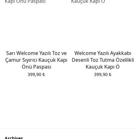
Sarı Welcome Yazılı Toz ve
Welcome Yazılı Ayakkabı
Çamur Sıyırıcı Kauçuk Kapı
Desenli Toz Tutma Özellikli
Önü Paspası
Kauçuk Kapı Ö
399,90
₺
399,90
₺
i
Archives