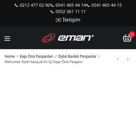
📞 0212 477 02 90
📞 0541 465 44 14
📞 0541 465 44 15
📞 0552 361 11 11
✉️ İletişim
0
Home
/
Kapı Önü Paspasları
/
Dijtal Baskılı Paspaslar
/
Welcome Yazılı Kauçuk Ev İçi Kapı Önü Paspası