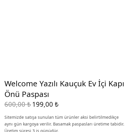
Welcome Yazılı Kauçuk Ev İçi Kapı
Önü Paspası
600,00
₺
199,00
₺
Original
Current
price
price is:
Sitemizde satışa sunulan tüm ürünler aksi belirtilmedikçe
was:
199,00 ₺.
aynı gün kargoya verilir. Basamak paspasları üretime tabidir.
600,00 ₺.
Üretim süresi 3 iş günüdür.