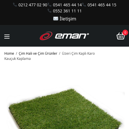
0212 477 02 90
0541 465 44 14
0541 465 44 15
0552 361 11 11
İletişim
0
Home
/
Çim Halı ve Çim Ürünler
/
Üzeri Çim Kaplı Karo
Kauçuk Kaplama