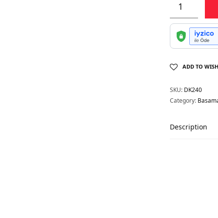
ADD TO WISH
SKU:
DK240
Category:
Basama
Description