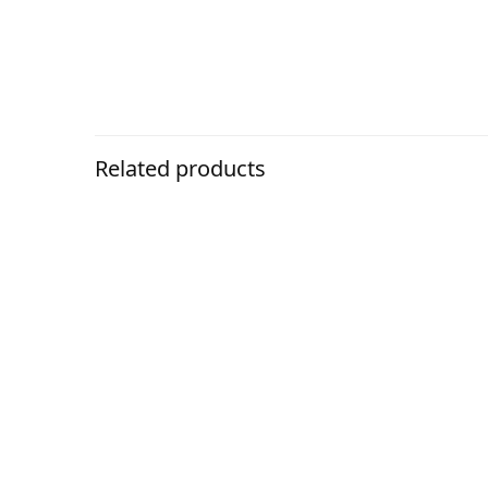
Related products
Stepmat Tufting Halıdan Basamak ve Merdive
Paspası
359,90
₺
Sarı Welcome Yazılı Toz ve Çamur Sıyırıcı Kauçu
Kapı Önü Paspası