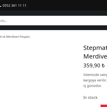
 0552 361 11 11
k ve Merdiven Paspası
Stepmat
Merdive
359,90
₺
Sitemizde satı
kargoya verili
iş günüdür.
In stock