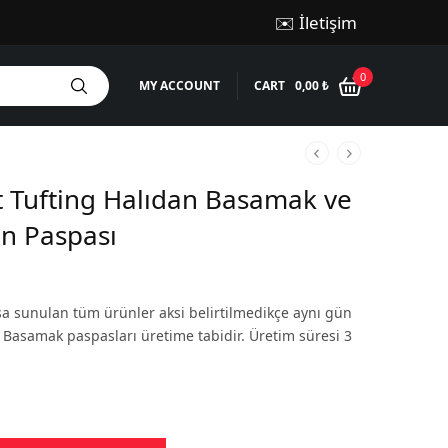
✉️ İletişim
0
MY ACCOUNT
CART
0,00
₺
 Tufting Halıdan Basamak ve
n Paspası
şa sunulan tüm ürünler aksi belirtilmedikçe aynı gün
r. Basamak paspasları üretime tabidir. Üretim süresi 3