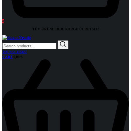
0
TÜM ÜRÜNLERDE KARGO
ÜCRETSIZ!
Search
for:
MY ACCOUNT
CART
0,00
₺