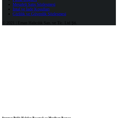
Mesafeli Satış Sözleşmesi
İptal ve İade Koşulları
Gizlilik ve Güvenlik Sözleşmesi
© 2021 | Eman Halıcılık San. ve Tic. Ltd Şti.
Stepmat Bukle Halıdan Basamak ve Merdiven Paspası