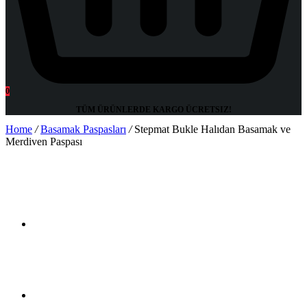
0
TÜM ÜRÜNLERDE KARGO
ÜCRETSIZ!
Home
/
Basamak Paspasları
/
Stepmat Bukle Halıdan Basamak ve
Merdiven Paspası