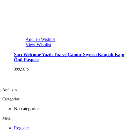
Add To Wishlist
View Wishlist
Sarı Welcome Yazılı Toz ve Çamur Sıyırıcı Kauçuk Kapı
Önü Paspası
399,90
₺
Archives
Categories
No categories
Meta
Register