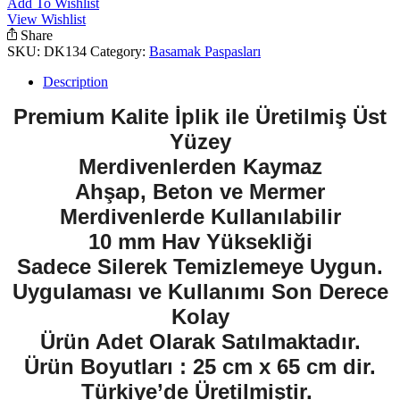
Add To Wishlist
Paspası
View Wishlist
quantity
Share
SKU:
DK134
Category:
Basamak Paspasları
Description
Premium Kalite İplik ile Üretilmiş Üst
Yüzey
Merdivenlerden Kaymaz
Ahşap, Beton ve Mermer
Merdivenlerde Kullanılabilir
10 mm Hav Yüksekliği
Sadece Silerek Temizlemeye Uygun.
Uygulaması ve Kullanımı Son Derece
Kolay
Ürün Adet Olarak Satılmaktadır.
Ürün Boyutları : 25 cm x 65 cm dir.
Türkiye’de Üretilmiştir.