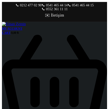
📞 0212 477 02 90
📞 0541 465 44 14
📞 0541 465 44 15
📞 0552 361 11 11
✉️ İletişim
MY ACCOUNT
CART
0,00
₺