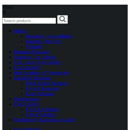
Menu
Search
for:
Halılar
Duvardan Duvara Halılar
Halıfleks (Rip Halı)
Yolluklar
Basamak Paspasları
Merdiven Dip Çubuğu
Çim Halı ve Çim Ürünler
Eva Minderler
Halı Bıçakları ve Yapıştırıcılar
Kapı Önü Paspasları
Dijtal Baskılı Paspaslar
Kıvırcık Paspaslar
Koko Paspaslar
Oto Paspaslar
PVC Ürünler
Kıvırcık Yolluklar
Z-Mat Yolluklar
Ütü Bandı ve Kaydırmaz Bantlar
Firma Bilgileri