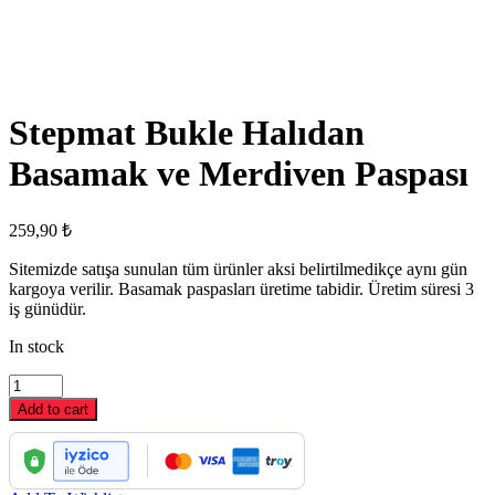
Stepmat Bukle Halıdan
Basamak ve Merdiven Paspası
259,90
₺
Sitemizde satışa sunulan tüm ürünler aksi belirtilmedikçe aynı gün
kargoya verilir. Basamak paspasları üretime tabidir. Üretim süresi 3
iş günüdür.
In stock
Stepmat
Bukle
Add to cart
Halıdan
Basamak
ve
Merdiven