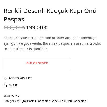
Renkli Desenli Kauçuk Kapı Önü
Paspası
600,00
₺
199,00
₺
Original
Current
price
price is:
Sitemizde satışa sunulan tüm ürünler aksi belirtilmedikçe
was:
199,00 ₺.
aynı gün kargoya verilir. Basamak paspasları üretime tabidir.
600,00 ₺.
Üretim süresi 3 iş günüdür.
OUT OF STOCK
ADD TO WISHLIST
SHARE
SKU:
KOP40
Categories:
Dijtal Baskılı Paspaslar
,
Genel
,
Kapı Önü Paspasları