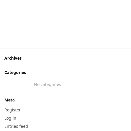
rent
e is:
99 ₺.
Archives
Categories
No categories
Meta
Register
Log in
Entries feed