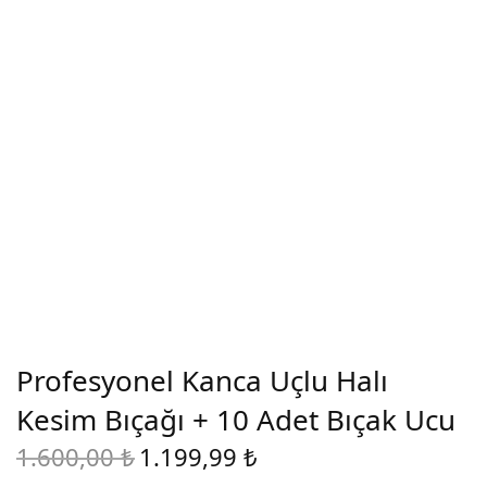
Profesyonel Kanca Uçlu Halı
Kesim Bıçağı + 10 Adet Bıçak Ucu
1.600,00
₺
1.199,99
₺
Original
Current