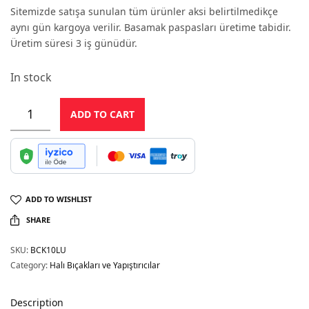
price was:
price is:
Sitemizde satışa sunulan tüm ürünler aksi belirtilmedikçe
1.600,00 ₺.
1.199,99 ₺.
aynı gün kargoya verilir. Basamak paspasları üretime tabidir.
Üretim süresi 3 iş günüdür.
In stock
ADD TO CART
ADD TO WISHLIST
SHARE
SKU:
BCK10LU
Category:
Halı Bıçakları ve Yapıştırıcılar
Description