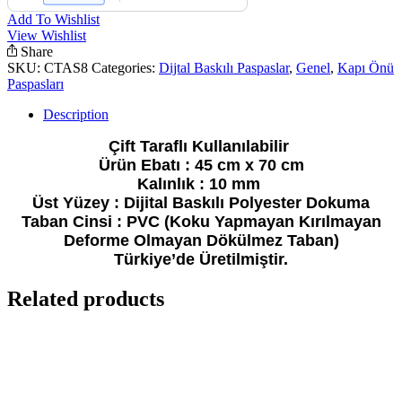
Kauçuk
Add To Wishlist
Kapı
View Wishlist
Önü
Share
Paspası
SKU:
CTAS8
Categories:
Dijtal Baskılı Paspaslar
,
Genel
,
Kapı Önü
quantity
Paspasları
Description
Çift Taraflı Kullanılabilir
Ürün Ebatı : 45 cm x 70 cm
Kalınlık : 10 mm
Üst Yüzey : Dijital Baskılı Polyester Dokuma
Taban Cinsi : PVC (Koku Yapmayan Kırılmayan
Deforme Olmayan Dökülmez Taban)
Türkiye’de Üretilmiştir.
Related products