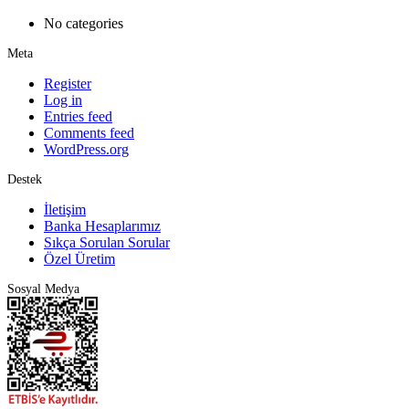
No categories
Meta
Register
Log in
Entries feed
Comments feed
WordPress.org
Destek
İletişim
Banka Hesaplarımız
Sıkça Sorulan Sorular
Özel Üretim
Sosyal Medya