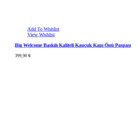
Add To Wishlist
View Wishlist
Big Welcome Baskılı Kaliteli Kauçuk Kapı Önü Paspası
399,90
₺