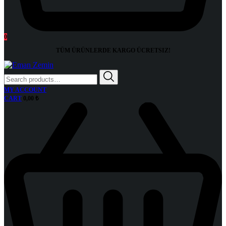
0
TÜM ÜRÜNLERDE KARGO
ÜCRETSIZ!
Search
for:
MY ACCOUNT
CART
0,00
₺