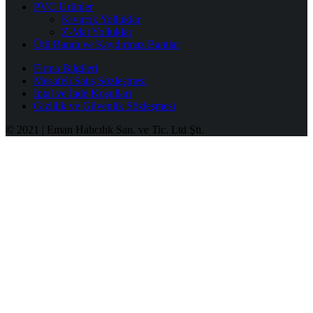
PVC Ürünler
Kıvırcık Yolluklar
Z-Mat Yolluklar
Ütü Bandı ve Kaydırmaz Bantlar
Firma Bilgileri
Mesafeli Satış Sözleşmesi
İptal ve İade Koşulları
Gizlilik ve Güvenlik Sözleşmesi
© 2021 | Eman Halıcılık San. ve Tic. Ltd Şti.