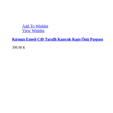
Add To Wishlist
View Wishlist
Kırmızı Emoji Çift Taraflı Kauçuk Kapı Önü Paspası
399,90
₺