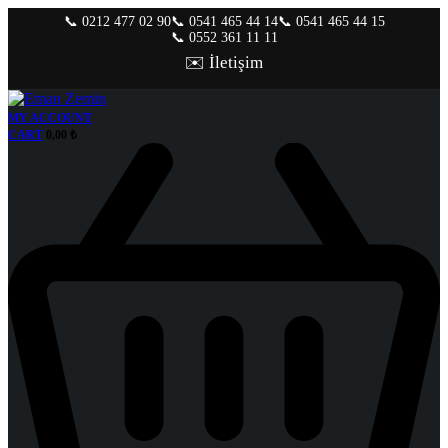
📞 0212 477 02 90
📞 0541 465 44 14
📞 0541 465 44 15
📞 0552 361 11 11
✉️ İletişim
MY ACCOUNT
CART
0,00
₺