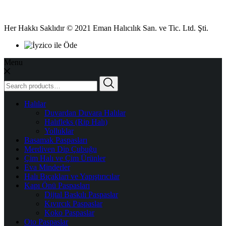
Her Hakkı Saklıdır © 2021 Eman Halıcılık San. ve Tic. Ltd. Şti.
Menu
Search
for:
Halılar
Duvardan Duvara Halılar
Halıfleks (Rip Halı)
Yolluklar
Basamak Paspasları
Merdiven Dip Çubuğu
Çim Halı ve Çim Ürünler
Eva Minderler
Halı Bıçakları ve Yapıştırıcılar
Kapı Önü Paspasları
Dijtal Baskılı Paspaslar
Kıvırcık Paspaslar
Koko Paspaslar
Oto Paspaslar