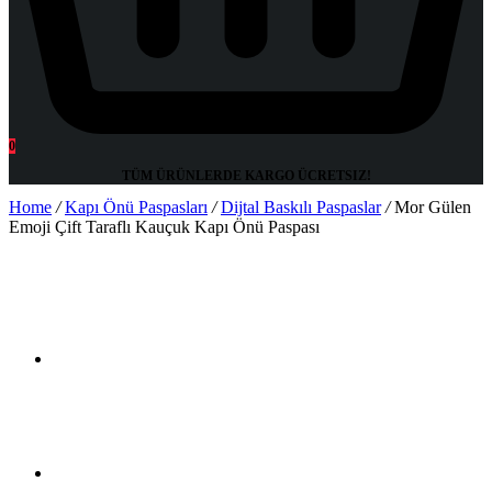
0
TÜM ÜRÜNLERDE KARGO
ÜCRETSIZ!
Home
/
Kapı Önü Paspasları
/
Dijtal Baskılı Paspaslar
/
Mor Gülen
Emoji Çift Taraflı Kauçuk Kapı Önü Paspası