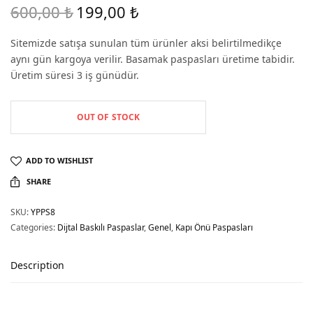
600,00
₺
199,00
₺
Original
Current
price
price is:
Sitemizde satışa sunulan tüm ürünler aksi belirtilmedikçe
was:
199,00 ₺.
aynı gün kargoya verilir. Basamak paspasları üretime tabidir.
600,00 ₺.
Üretim süresi 3 iş günüdür.
OUT OF STOCK
ADD TO WISHLIST
SHARE
SKU:
YPPS8
Categories:
Dijtal Baskılı Paspaslar
,
Genel
,
Kapı Önü Paspasları
Description