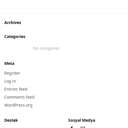
Paspası
Paspası
319,90
₺
319,90
₺
Archives
Categories
No categories
Meta
Register
Log in
Entries feed
Comments feed
WordPress.org
Destek
Sosyal Medya