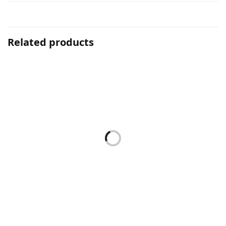
Related products
Stepmat Tufting Halıdan
Stepmat Tufting Halıdan
Basamak ve Merdiven
Basamak ve Merdiven
Paspası
Paspası
359,90
₺
319,90
₺
Stepmat Tufting Halıdan
Stepmat Tufting Halıdan
Basamak ve Merdiven
Basamak ve Merdiven