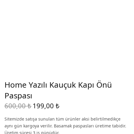
Home Yazılı Kauçuk Kapı Önü
Paspası
600,00
₺
199,00
₺
Original
Current
price
price is:
Sitemizde satışa sunulan tüm ürünler aksi belirtilmedikçe
was:
199,00 ₺.
aynı gün kargoya verilir. Basamak paspasları üretime tabidir.
600,00 ₺.
Üretim süresi 3 iş günüdür.