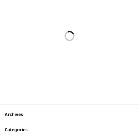
Welcome ve Terlik Desenli
Welcome Ayakkabılar
Çift Taraflı Kauçuk Kapı
Baskılı Kaliteli Kauçuk Kapı
Önü Paspası
Önü Paspası
399,90
₺
399,90
₺
Welcome Home Baskılı
Mavi Sevimli Emoji Çift
Kaliteli Kauçuk Kapı Önü
Taraflı Kauçuk Kapı Önü
Paspası
Paspası
399,90
₺
399,90
₺
Archives
Categories