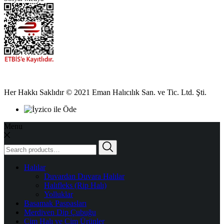
Her Hakkı Saklıdır © 2021 Eman Halıcılık San. ve Tic. Ltd. Şti.
Menu
Search
for:
Halılar
Duvardan Duvara Halılar
Halıfleks (Rip Halı)
Yolluklar
Basamak Paspasları
Merdiven Dip Çubuğu
Çim Halı ve Çim Ürünler