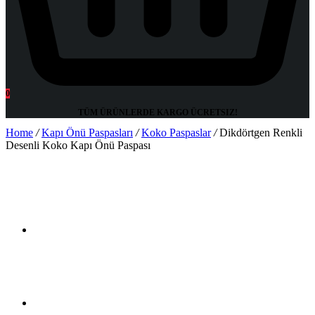
0
TÜM ÜRÜNLERDE KARGO
ÜCRETSIZ!
Home
/
Kapı Önü Paspasları
/
Koko Paspaslar
/
Dikdörtgen Renkli
Desenli Koko Kapı Önü Paspası