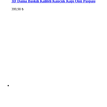
3D Dama Baskılı Kaliteli Kauçuk Kapı Önü Paspası
399,90
₺