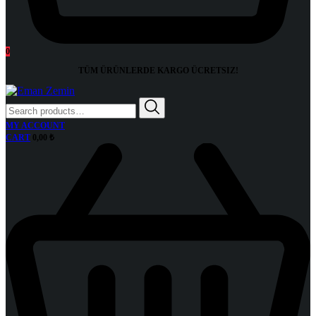
0
TÜM ÜRÜNLERDE KARGO
ÜCRETSIZ!
Search
for:
MY ACCOUNT
CART
0,00
₺