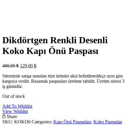
Dikdörtgen Renkli Desenli
Koko Kapı Önü Paspası
Original
Current
480,00
₺
129,00
₺
price
price
was:
is:
Sitemizde satışa sunulan tüm ürünler aksi belirtilmedikçe aynı gün
kargoya verilir. Basamak paspasları üretime tabidir. Üretim süresi 3
480,00 ₺.
129,00 ₺.
iş günüdür.
Out of stock
Add To Wishlist
View Wishlist
Share
SKU:
KOKO6
Categories:
Kapı Önü Paspasları
,
Koko Paspaslar