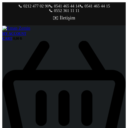
📞 0212 477 02 90
📞 0541 465 44 14
📞 0541 465 44 15
📞 0552 361 11 11
✉️ İletişim
MY ACCOUNT
CART
0,00
₺