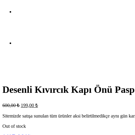
Desenli Kıvırcık Kapı Önü Pasp
Original
Current
600,00
₺
199,00
₺
price
price
was:
is:
Sitemizde satışa sunulan tüm ürünler aksi belirtilmedikçe aynı gün kar
600,00 ₺.
199,00 ₺.
Out of stock