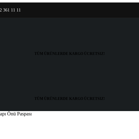
2 361 11 11
TÜM ÜRÜNLERDE KARGO
ÜCRETSIZ!
TÜM ÜRÜNLERDE KARGO
ÜCRETSIZ!
apı Önü Paspası