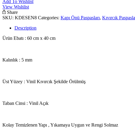
Add To Wishlist
View Wishlist
Share
SKU:
KDESEN8
Categories:
Kapı Önü Paspasları
,
Kıvırcık Paspasla
Description
Ürün Ebatı : 60 cm x 40 cm
Kalınlık : 5 mm
Üst Yüzey : Vinil Kıvırcık Şekilde Örülmüş
Taban Cinsi : Vinil Açık
Kolay Temizlenen Yapı , Yıkamaya Uygun ve Rengi Solmaz