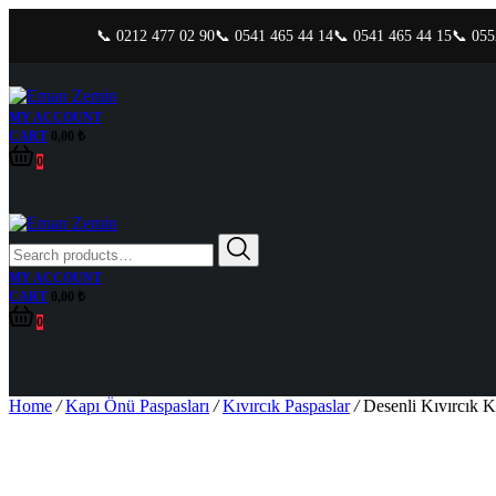
📞 0212 477 02 90
📞 0541 465 44 14
📞 0541 465 44 15
📞 055
MY ACCOUNT
CART
0,00
₺
0
Search
for:
MY ACCOUNT
CART
0,00
₺
0
Home
/
Kapı Önü Paspasları
/
Kıvırcık Paspaslar
/
Desenli Kıvırcık K