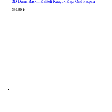
3D Dama Baskılı Kaliteli Kauçuk Kapı Önü Paspası
399,90
₺