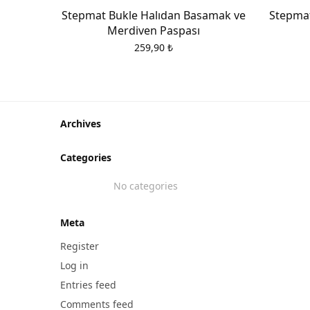
Stepmat Bukle Halıdan Basamak ve
Stepmat
Merdiven Paspası
259,90
₺
Archives
Categories
No categories
Meta
Register
Log in
Entries feed
Comments feed