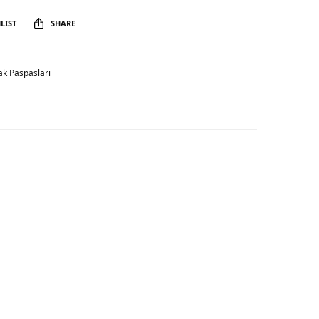
LIST
SHARE
k Paspasları