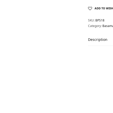
ADD TO WISH
SKU:
BPS18
Category:
Basama
Description