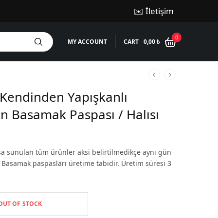
✉️ İletişim
0
MY ACCOUNT
CART
0,00
₺
 Kendinden Yapışkanlı
n Basamak Paspası / Halısı
şa sunulan tüm ürünler aksi belirtilmedikçe aynı gün
r. Basamak paspasları üretime tabidir. Üretim süresi 3
OUT OF STOCK