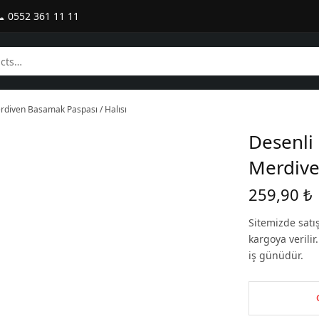
 0552 361 11 11
rdiven Basamak Paspası / Halısı
Desenli
Merdive
259,90
₺
Sitemizde satı
kargoya verili
iş günüdür.