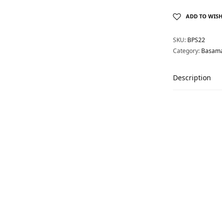
ADD TO WISH
SKU:
BPS22
Category:
Basama
Description