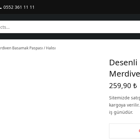
 0552 361 11 11
rdiven Basamak Paspası / Halısı
Desenli
Merdive
259,90
₺
Sitemizde satı
kargoya verili
iş günüdür.