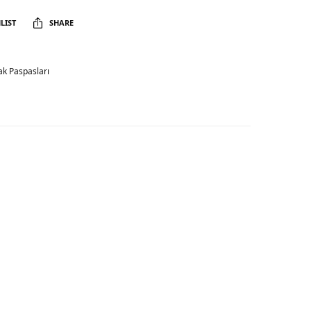
LIST
SHARE
k Paspasları