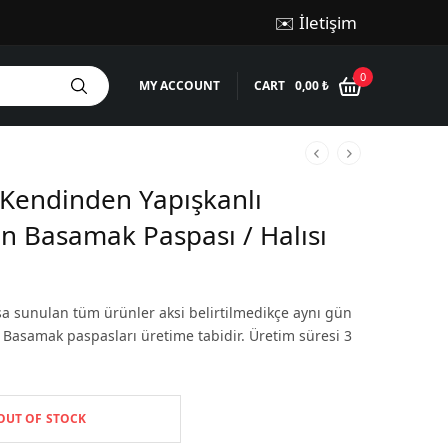
✉️ İletişim
0
MY ACCOUNT
CART
0,00
₺
 Kendinden Yapışkanlı
n Basamak Paspası / Halısı
şa sunulan tüm ürünler aksi belirtilmedikçe aynı gün
r. Basamak paspasları üretime tabidir. Üretim süresi 3
OUT OF STOCK