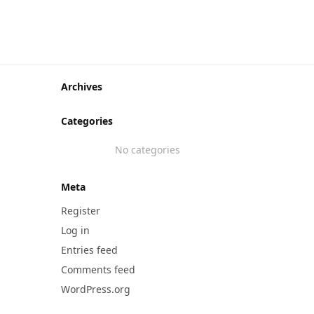
Stepmat Bukle Halıdan Basamak ve Merdiven
Paspası
259,90
₺
Archives
Categories
No categories
Meta
Register
Log in
Entries feed
Comments feed
WordPress.org
Stepmat Tufting Halıdan Basamak ve Merdive