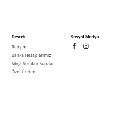
Stepmat Tufting Halıdan Basamak ve Merdiven
Paspası
359,90
₺
Destek
Sosyal Medya
İletişim
Banka Hesaplarımız
Sıkça Sorulan Sorular
Özel Üretim
n