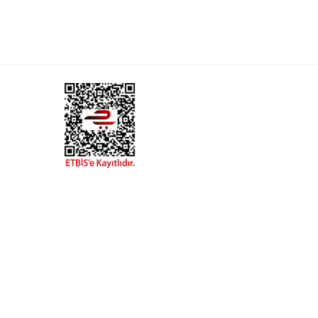
Stepmat Bukle Halıdan Basamak ve Merdiven
Paspası
319,90
₺