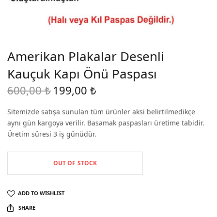
Amerikan Plakalar Desenli
Kauçuk Kapı Önü Paspası
600,00
₺
199,00
₺
Original
Current
price
price is:
Sitemizde satışa sunulan tüm ürünler aksi belirtilmedikçe
was:
199,00 ₺.
aynı gün kargoya verilir. Basamak paspasları üretime tabidir.
600,00 ₺.
Üretim süresi 3 iş günüdür.
OUT OF STOCK
ADD TO WISHLIST
SHARE