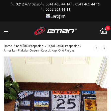
0212 477 02 90
0541 465 44 14
0541 465 44 15
0552 361 11 11
İletişim
0
Home
/
Kapı Önü Paspasları
/
Dijtal Baskılı Paspaslar
/
Amerikan Plakalar Desenli Kauçuk Kapı Önü Paspası